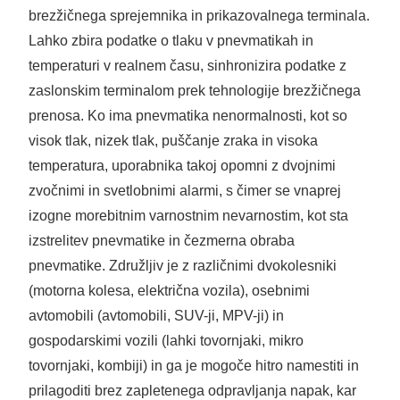
brezžičnega sprejemnika in prikazovalnega terminala.
Lahko zbira podatke o tlaku v pnevmatikah in
temperaturi v realnem času, sinhronizira podatke z
zaslonskim terminalom prek tehnologije brezžičnega
prenosa. Ko ima pnevmatika nenormalnosti, kot so
visok tlak, nizek tlak, puščanje zraka in visoka
temperatura, uporabnika takoj opomni z dvojnimi
zvočnimi in svetlobnimi alarmi, s čimer se vnaprej
izogne ​​morebitnim varnostnim nevarnostim, kot sta
izstrelitev pnevmatike in čezmerna obraba
pnevmatike. Združljiv je z različnimi dvokolesniki
(motorna kolesa, električna vozila), osebnimi
avtomobili (avtomobili, SUV-ji, MPV-ji) in
gospodarskimi vozili (lahki tovornjaki, mikro
tovornjaki, kombiji) in ga je mogoče hitro namestiti in
prilagoditi brez zapletenega odpravljanja napak, kar