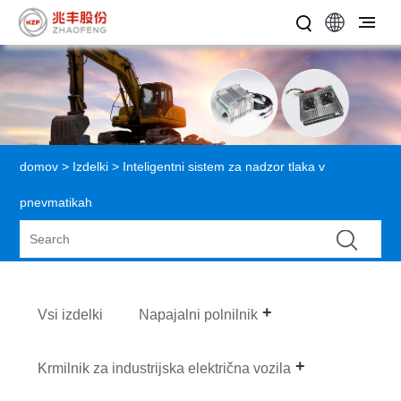
domov
>
Izdelki
> Inteligentni sistem za nadzor tlaka v
pnevmatikah
Vsi izdelki
Napajalni polnilnik
Krmilnik za industrijska električna vozila