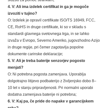
4. V: Ali ima izdelek certifikat in ga je mogoče
izvoziti v tujino?
O: Izdelek je opravil certifikate ISO/TS 16949, FCC,
CE, RoHS in druge certifikate, ki so v skladu s
standardi glavnega svetovnega trga, in se lahko
izvaža v Evropo, Severno Ameriko, jugovzhodno Azijo
in druge regije, pri čemer zagotavlja popolne
dokumente carinske deklaracije;
5. V: Ali je treba baterije senzorjev pogosto
menjati?
O: Ni potrebna pogosta zamenjava. Uporablja
dolgotrajno litijevo podbaterijo z življenjsko dobo 8–
10 let v stanju pripravljenosti. Pri normalni uporabi
dodatna zamenjava baterije ni potrebna;
6. V: Kaj pa, če pride do napake v garancijskem
roku?