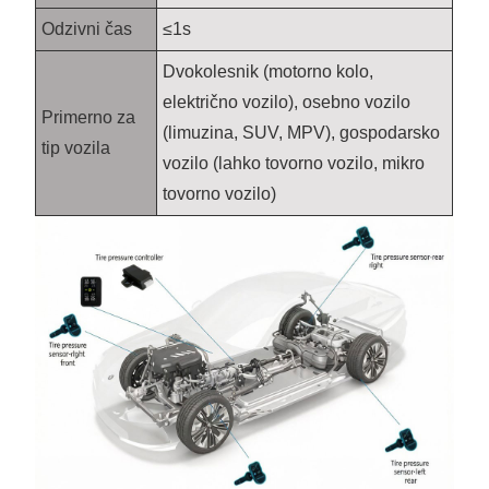
Odzivni čas
≤1s
Dvokolesnik (motorno kolo,
električno vozilo), osebno vozilo
Primerno za
(limuzina, SUV, MPV), gospodarsko
tip vozila
vozilo (lahko tovorno vozilo, mikro
tovorno vozilo)