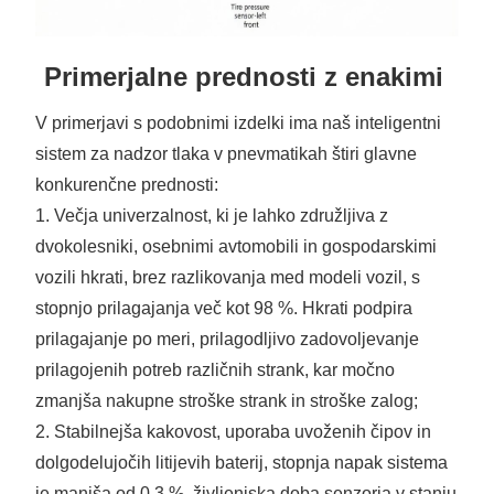
Primerjalne prednosti z enakimi
V primerjavi s podobnimi izdelki ima naš inteligentni
sistem za nadzor tlaka v pnevmatikah štiri glavne
konkurenčne prednosti:
1. Večja univerzalnost, ki je lahko združljiva z
dvokolesniki, osebnimi avtomobili in gospodarskimi
vozili hkrati, brez razlikovanja med modeli vozil, s
stopnjo prilagajanja več kot 98 %. Hkrati podpira
prilagajanje po meri, prilagodljivo zadovoljevanje
prilagojenih potreb različnih strank, kar močno
zmanjša nakupne stroške strank in stroške zalog;
2. Stabilnejša kakovost, uporaba uvoženih čipov in
dolgodelujočih litijevih baterij, stopnja napak sistema
je manjša od 0,3 %, življenjska doba senzorja v stanju