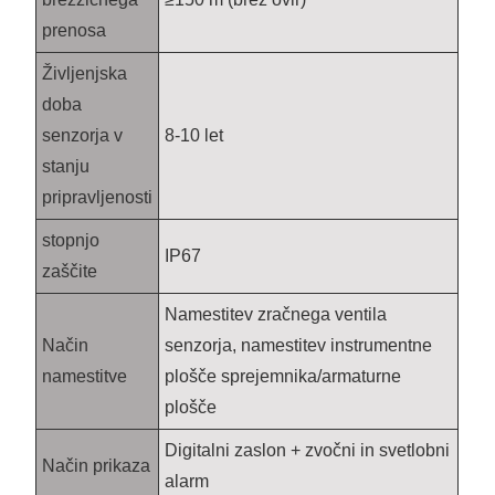
prenosa
Življenjska
doba
senzorja v
8-10 let
stanju
pripravljenosti
stopnjo
IP67
zaščite
Namestitev zračnega ventila
Način
senzorja, namestitev instrumentne
namestitve
plošče sprejemnika/armaturne
plošče
Digitalni zaslon + zvočni in svetlobni
Način prikaza
alarm