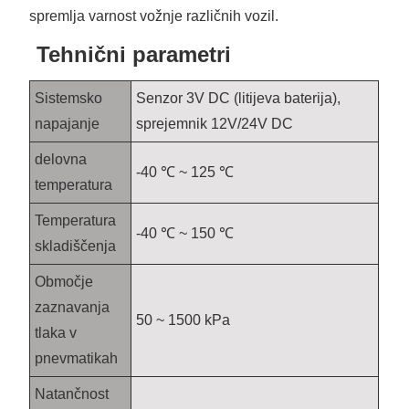
spremlja varnost vožnje različnih vozil.
Tehnični parametri
Sistemsko
Senzor 3V DC (litijeva baterija),
napajanje
sprejemnik 12V/24V DC
delovna
-40 ℃ ~ 125 ℃
temperatura
Temperatura
-40 ℃ ~ 150 ℃
skladiščenja
Območje
zaznavanja
50 ~ 1500 kPa
tlaka v
pnevmatikah
Natančnost