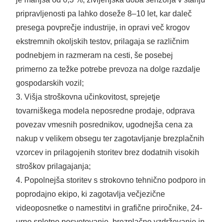
pripravljenosti pa lahko doseže 8–10 let, kar daleč
presega povprečje industrije, in opravi več krogov
ekstremnih okoljskih testov, prilagaja se različnim
podnebjem in razmeram na cesti, še posebej
primerno za težke potrebe prevoza na dolge razdalje
gospodarskih vozil;
3. Višja stroškovna učinkovitost, sprejetje
tovarniškega modela neposredne prodaje, odprava
povezav vmesnih posrednikov, ugodnejša cena za
nakup v velikem obsegu ter zagotavljanje brezplačnih
vzorcev in prilagojenih storitev brez dodatnih visokih
stroškov prilagajanja;
4. Popolnejša storitev s strokovno tehnično podporo in
poprodajno ekipo, ki zagotavlja večjezične
videoposnetke o namestitvi in ​​grafične priročnike, 24-
urno spletno posvetovanje, brezplačno vzdrževanje in