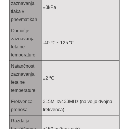
zaznavanja
±3kPa
tlaka v
pnevmatikah
Območje
zaznavanja
-40 ℃ ~ 125 ℃
fetalne
temperature
Natančnost
zaznavanja
±2 ℃
fetalne
temperature
Frekvenca
315MHz/433MHz (na voljo dvojna
prenosa
frekvenca)
Razdalja
brezžičnega
≥150 m (brez ovir)