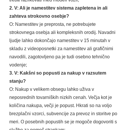
2. V: Ali je namestitev sistema zapletena in ali
zahteva strokovno osebje?
O: Namestitev je preprosta, ne potrebujete
strokovnega osebja ali kompleksnih orodij. Navadni
ljudje lahko dokončajo namestitev v 15 minutah v
skladu z videoposnetki za namestitev ali grafičnimi
navodili, zagotovljeno pa je tudi osebno tehnično
vodenje;
3. V: Kakšni so popusti za nakup v razsutem
stanju?
O: Nakup v velikem obsegu lahko uživa v
neposrednih tovarniških nizkih cenah. Večja kot je
količina nakupa, večji je popust. Hkrati so na voljo
brezplačni vzorci, subvencije za prevoz in storitve po
meri. O posebnih popustih se je mogoče dogovoriti s
službo za pomoč strankam;