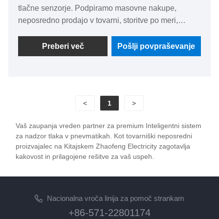
tlačne senzorje. Podpiramo masovne nakupe,
neposredno prodajo v tovarni, storitve po meri,
brezplačne vzorce in dobavo na zalogi. Naš 3V
vgrajeni senzor tlaka v pnevmatikah je univerzalno
Preberi več
Pošlji povpraševanje
združljiv, visoko natančen, varčen z energijo in
vzdržljiv, pogosto se uporablja v avtomobilih,
tovornjakih, avtobusih in inženirskih vozilih, s
certifikatom ISO/TS 16949 in 5-10-letno življenjsko
<
1
>
dobo baterije, podpira globalno dostavo in popolno
poprodajno storitev.
Vaš zaupanja vreden partner za premium Inteligentni sistem
za nadzor tlaka v pnevmatikah. Kot tovarniški neposredni
proizvajalec na Kitajskem Zhaofeng Electricity zagotavlja
kakovost in prilagojene rešitve za vaš uspeh.
Nacionalna vroča linija za pomoč strankam
+86-571-22801174