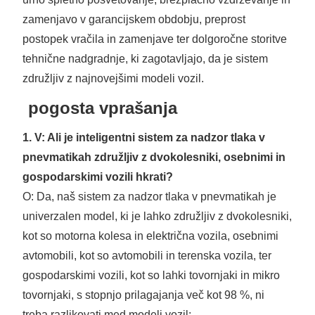
zamenjavo v garancijskem obdobju, preprost
postopek vračila in zamenjave ter dolgoročne storitve
tehnične nadgradnje, ki zagotavljajo, da je sistem
združljiv z najnovejšimi modeli vozil.
pogosta vprašanja
1. V: Ali je inteligentni sistem za nadzor tlaka v
pnevmatikah združljiv z dvokolesniki, osebnimi in
gospodarskimi vozili hkrati?
O: Da, naš sistem za nadzor tlaka v pnevmatikah je
univerzalen model, ki je lahko združljiv z dvokolesniki,
kot so motorna kolesa in električna vozila, osebnimi
avtomobili, kot so avtomobili in terenska vozila, ter
gospodarskimi vozili, kot so lahki tovornjaki in mikro
tovornjaki, s stopnjo prilagajanja več kot 98 %, ni
treba razlikovati med modeli vozil;