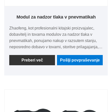
Modul za nadzor tlaka v pnevmatikah
Zhaofeng, kot profesionalni kitajski proizvajalec,
dobavitelj in tovarna modulov za nadzor tlaka v
pnevmatikah, ponujamo nakup v razsutem stanju,
neposredno dobavo v tovarni, storitve prilagajanja,
brezplačne vzorce in dobavo na zalogi. Naši moduli
za nadzor tlaka v pnevmatikah, kot osrednje
Preberi več
Pošlji povpraševanje
komponente TPMS, so združljivi z dvokolesnimi
vozili, osebnimi avtomobili in gospodarskimi vozili.
Odlikujejo jih visoka integracija, hiter odziv, močna
zmogljivost proti motnjam, omogočanje obdelave
podatkov v realnem času in inteligentne funkcije
alarma. S popolnimi certifikati in celovitimi
poprodajnimi storitvami izpolnjujejo globalne
potrebe po nabavi.