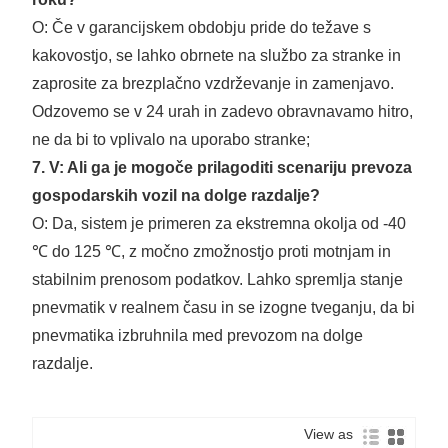
O: Če v garancijskem obdobju pride do težave s
kakovostjo, se lahko obrnete na službo za stranke in
zaprosite za brezplačno vzdrževanje in zamenjavo.
Odzovemo se v 24 urah in zadevo obravnavamo hitro,
ne da bi to vplivalo na uporabo stranke;
7. V: Ali ga je mogoče prilagoditi scenariju prevoza
gospodarskih vozil na dolge razdalje?
O: Da, sistem je primeren za ekstremna okolja od -40
℃ do 125 ℃, z močno zmožnostjo proti motnjam in
stabilnim prenosom podatkov. Lahko spremlja stanje
pnevmatik v realnem času in se izogne ​​tveganju, da bi
pnevmatika izbruhnila med prevozom na dolge
razdalje.
View as