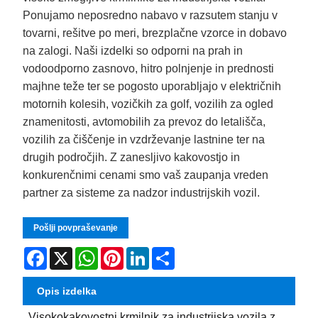
Ponujamo neposredno nabavo v razsutem stanju v
tovarni, rešitve po meri, brezplačne vzorce in dobavo
na zalogi. Naši izdelki so odporni na prah in
vodoodporno zasnovo, hitro polnjenje in prednosti
majhne teže ter se pogosto uporabljajo v električnih
motornih kolesih, vozičkih za golf, vozilih za ogled
znamenitosti, avtomobilih za prevoz do letališča,
vozilih za čiščenje in vzdrževanje lastnine ter na
drugih področjih. Z zanesljivo kakovostjo in
konkurenčnimi cenami smo vaš zaupanja vreden
partner za sisteme za nadzor industrijskih vozil.
Pošlji povpraševanje
Facebook
X
WhatsApp
Pinterest
LinkedIn
Share
Opis izdelka
Visokokakovostni krmilnik za industrijska vozila z