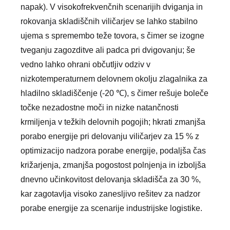
napak). V visokofrekvenčnih scenarijih dviganja in
rokovanja skladiščnih viličarjev se lahko stabilno
ujema s spremembo teže tovora, s čimer se izogne ​​
tveganju zagozditve ali padca pri dvigovanju; še
vedno lahko ohrani občutljiv odziv v
nizkotemperaturnem delovnem okolju zlagalnika za
hladilno skladiščenje (-20 ℃), s čimer rešuje boleče
točke nezadostne moči in nizke natančnosti
krmiljenja v težkih delovnih pogojih; hkrati zmanjša
porabo energije pri delovanju viličarjev za 15 % z
optimizacijo nadzora porabe energije, podaljša čas
križarjenja, zmanjša pogostost polnjenja in izboljša
dnevno učinkovitost delovanja skladišča za 30 %,
kar zagotavlja visoko zanesljivo rešitev za nadzor
porabe energije za scenarije industrijske logistike.