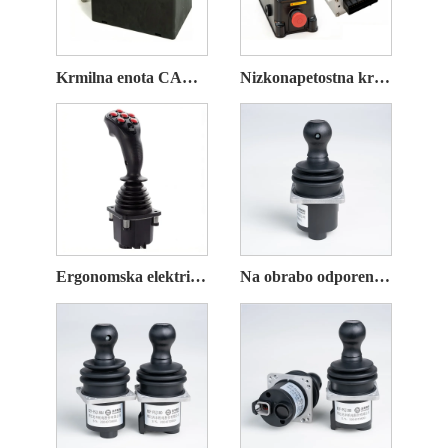
Krmilna enota CAN Bus WP
Nizkonapetostna krmilna enota za industrijska vozila
Ergonomska električna krmilna ročica
Na obrabo odporen električni krmilni ročaj