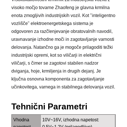
visoko močjo tovarne Zhaofeng je glavna krmilna
enota zmogljivih industrijskih vozil. Kot "inteligentno
vozlišče" elektroenergetskega sistema je
odgovoren za razčlenjevanje obratovalnih navodil,
uravnavanje izhodne moči in zagotavljanje varnosti
delovanja. Natančno ga je mogoče prilagoditi težki
industrijski opremi, kot so viličarji in električni
viličarji, s čimer se zagotovi stabilen nadzor
dviganja, hoje, krmiljenja in drugih dejanj. Je
ključna osnovna komponenta za zagotavljanje
učinkovitega, varnega in stabilnega delovanja vozil.
Tehnični Parametri
Vhodna
10V~16V, izhodna napetost:
napetost
0,5V~1,2V (prilagodljivo)