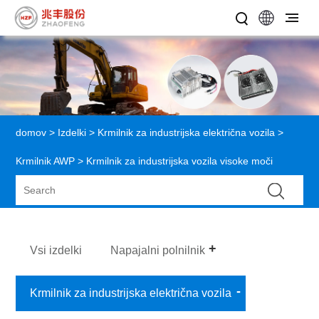
domov
>
Izdelki
>
Krmilnik za industrijska električna vozila
>
Krmilnik AWP
> Krmilnik za industrijska vozila visoke moči
Vsi izdelki
Napajalni polnilnik
Krmilnik za industrijska električna vozila