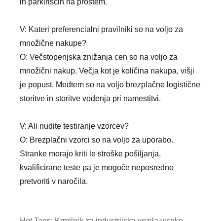
in parkiriščih na prostem.
V: Kateri preferencialni pravilniki so na voljo za
množične nakupe?
O: Večstopenjska znižanja cen so na voljo za
množični nakup. Večja kot je količina nakupa, višji
je popust. Medtem so na voljo brezplačne logistične
storitve in storitve vodenja pri namestitvi.
V: Ali nudite testiranje vzorcev?
O: Brezplačni vzorci so na voljo za uporabo.
Stranke morajo kriti le stroške pošiljanja,
kvalificirane teste pa je mogoče neposredno
pretvoriti v naročila.
Hot Tags: Krmilnik za industrijska vozila visoke