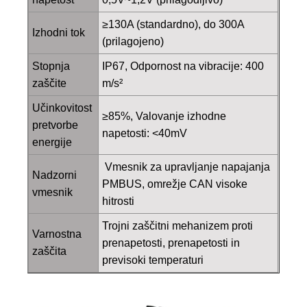
≥130A (standardno), do 300A
Izhodni tok
(prilagojeno)
Stopnja
IP67, Odpornost na vibracije: 400
zaščite
m/s²
Učinkovitost
≥85%, Valovanje izhodne
pretvorbe
napetosti: <40mV
energije
Vmesnik za upravljanje napajanja
Nadzorni
PMBUS, omrežje CAN visoke
vmesnik
hitrosti
Trojni zaščitni mehanizem proti
Varnostna
prenapetosti, prenapetosti in
zaščita
previsoki temperaturi